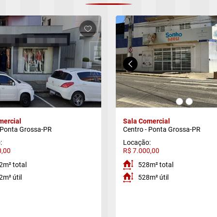
mercial
Sala Comercial
 Ponta Grossa-PR
Centro - Ponta Grossa-PR
:
Locação:
0,00
R$ 7.000,00
2m² total
528m² total
2m² útil
528m² útil