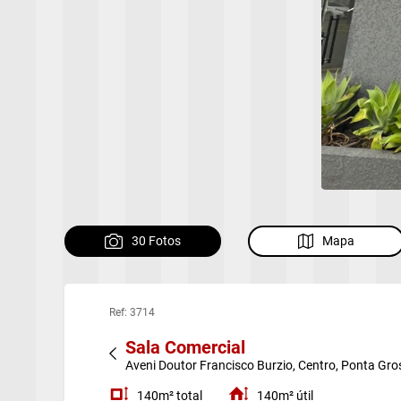
30 Fotos
Mapa
Ref: 3714
Sala Comercial
Aveni Doutor Francisco Burzio, Centro, Ponta Gr
140m² total
140m² útil