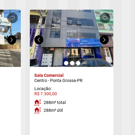
Sala Comercial
Sal
Centro - Ponta Grossa-PR
Cent
Locação:
Loc
R$ 7.300,00
R$ 
288m² total
288m² útil