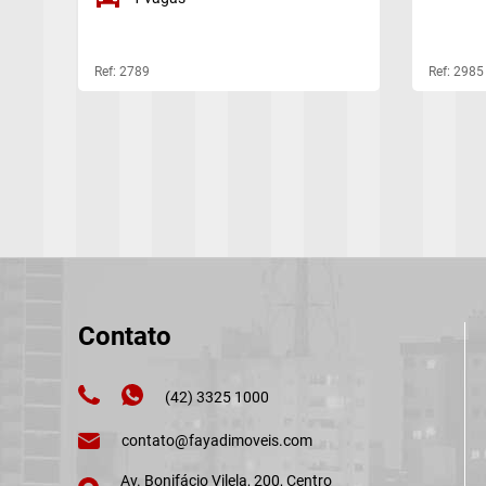
Ref: 2789
Ref: 2985
Contato
(42) 3325 1000
contato@fayadimoveis.com
Av. Bonifácio Vilela, 200, Centro