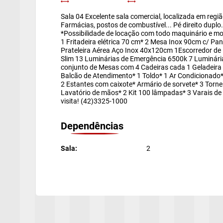
Sala 04 Excelente sala comercial, localizada em regiã
Farmácias, postos de combustível... Pé direito dupl
*Possibilidade de locação com todo maquinário e mobi
1 Fritadeira elétrica 70 cm* 2 Mesa Inox 90cm c/ P
Prateleira Aérea Aço Inox 40x120cm 1Escorredor d
Slim 13 Luminárias de Emergência 6500k 7 Luminária 
conjunto de Mesas com 4 Cadeiras cada 1 Geladeira 
Balcão de Atendimento* 1 Toldo* 1 Ar Condicionado*
2 Estantes com caixote* Armário de sorvete* 3 Torne
Lavatório de mãos* 2 Kit 100 lâmpadas* 3 Varais de
visita! (42)3325-1000
Dependências
Cada
Sala:
2
Preen
a)
b)
c)
d)
e)