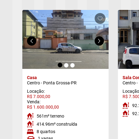
f)
g)
Casa
Sala Co
Centro - Ponta Grossa-PR
Centro -
Locação:
Locação
R$ 7.000,00
R$ 7.50
Venda:
92.
R$ 1.600.000,00
92.
561m² terreno
414.96m² construída
8 quartos
1 vagas