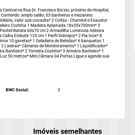
o Central na Rua Dr. Francisco Búrzio, próximo de Hospital,
o. Contendo: amplo salão, 03 banheiros e mezanino.
liário, valor sub consulta* 2 Coifas - Chaminé e Exaustor
aneleiro Cozinha 1 Madeira Aplainada 18x35x700mm* 3
e Pastel/Batata 60x70 cm 2 Armadilha Luminosa Adesiva
Calha Embutir 120 cm 1 Perfil Sobrepor* 2 Pia Inox* 8
Inox 10 gavetas* 1 Geladeira de Bebidas* 6 banquetas 1
 2 Lixeiras* Câmeras de Monitoramento* 1 Liquidificador*
ira Banheiro* 2 Torneira Cozinha* 3 Armário Banheiro* 1
 Luz 50 metros* Mini Câmara 04 Portas Ligue e agende sua
stre-se para salvar seus imóveis
BWC Social:
3
cha seu e-mail:
*
Cadastrar
Imóveis semelhantes