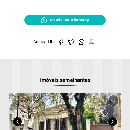
Mande um WhatsApp
Compartilhe:
Cadastre-se para salvar seus imóveis
Preencha seu e-mail:
*
Imóveis semelhantes
a)
Cadastrar
b)
c)
d)