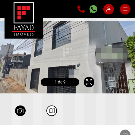
1
de 9