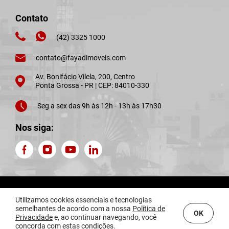
Contato
(42) 3325 1000
contato@fayadimoveis.com
Av. Bonifácio Vilela, 200, Centro
Ponta Grossa - PR | CEP: 84010-330
Seg a sex das 9h às 12h - 13h às 17h30
Nos siga:
Fayad Imóveis © 2026. CRECI J4876. Todos os direitos reservados.
Utilizamos cookies essenciais e tecnologias
Confira nossa
Política de Privacidade.
semelhantes de acordo com a nossa
Política de
OK
Privacidade
e, ao continuar navegando, você
Sistema
CasaSoft
- Feito pela
Paper
concorda com estas condições.