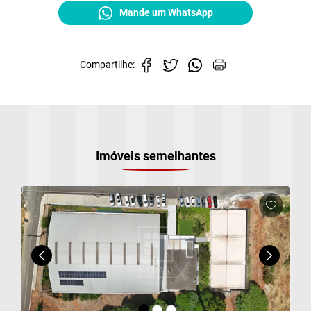
Mande um WhatsApp
Compartilhe:
Cadastre-se para salvar seus imóveis
Preencha seu e-mail:
*
Imóveis semelhantes
a)
Cadastrar
b)
c)
d)
e)