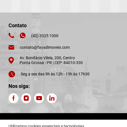
Contato
(42) 3325 1000
contato@fayadimoveis.com
Av. Bonifácio Vilela, 200, Centro
Ponta Grossa - PR | CEP: 84010-330
Seg a sex das 9h às 12h - 13h às 17h30
Nos siga:
Fayad Imóveis © 2026. CRECI J4876. Todos os direitos reservados.
Utilizamos cookies essenciais e tecnologias