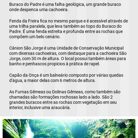
e)
Buraco do Padre é uma falha geológica, um grande buraco
onde despenca uma cachoeira.
f)
Fenda da Freira fica no mesmo parque e é acessível através de
uma trilha paralela, que leva também ao topo do Buraco do
Padre. É uma fenda estreita e profunda entre as rochas que
g)
compõem um belo cenário.
Cânion São Jorge é uma Unidade de Conservação Municipal
com diversas cachoeiras, com destaque para a cachoeira São
Jorge, com 30 m de altura. O local possui também áreas para
banho e penhascos propícios à prática de rapel.
Capão da Onça é um balneário composto por várias quedas
d'água, a maior delas com 6 metros de altura.
As Furnas Gêmeas ou Dolinas Gêmeas, como também são
chamadas são formações rochosas lado a lado. São 2
grandes buracos entre as rochas com vegetação em seu
interior, inclusive uma araucária.