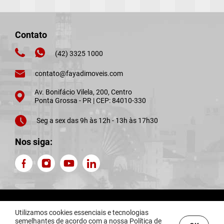
Contato
(42) 3325 1000
contato@fayadimoveis.com
Av. Bonifácio Vilela, 200, Centro
Ponta Grossa - PR | CEP: 84010-330
Seg a sex das 9h às 12h - 13h às 17h30
Nos siga:
Fayad Imóveis © 2026. CRECI J4876. Todos os direitos reservados.
Utilizamos cookies essenciais e tecnologias
Confira nossa
Política de Privacidade.
semelhantes de acordo com a nossa
Política de