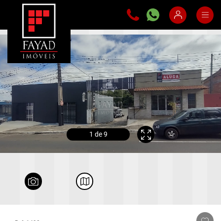
1
de 9