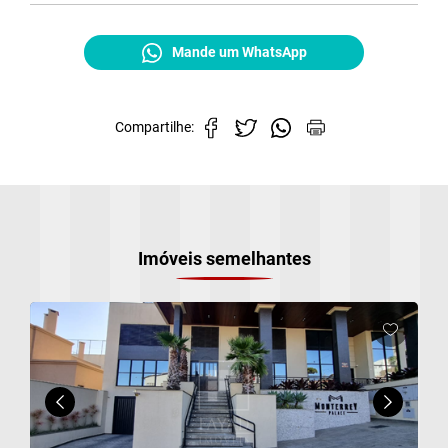
Mande um WhatsApp
Compartilhe:
Cadastre-se para salvar seus imóveis
Preencha seu e-mail:
*
Imóveis semelhantes
a)
Cadastrar
b)
c)
d)
e)